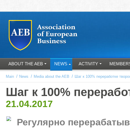
ABOUT THE AEB
NEWS
ACTIVITY
MEMBER
/
/
/
Main
News
Media about the AEB
Шаг к 100% переработке творо
Шаг к 100% перерабо
21.04.2017
Регулярно перерабатыв