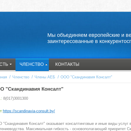
Мы объединяем европейские и
заинтересованные в конкурентос
СТЬ
ЧЛЕНСТВО
КОНТАКТЫ
/
/
/
вная
Членство
Члены АЕБ
ООО "Скандинавия Консалт"
О "Скандинавия Консалт"
.:
8(017)3001300
т:
https://scandinavia-consult.by/
 "Скандинавия Консалт" оказывает консалтинговые и иные виды услуг 
тениеводства. Максимальная гибкость - основополагающий приоритет Ск