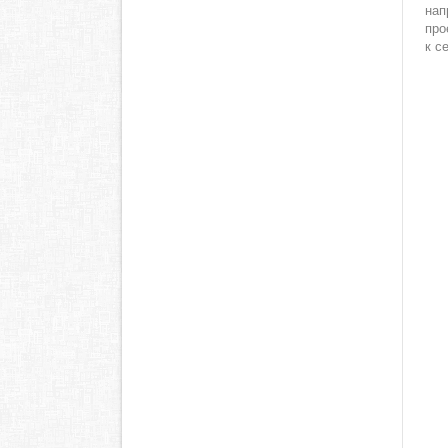
нап
про
к с