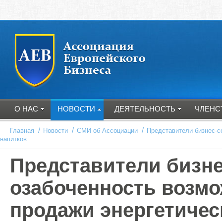
О НАС
НОВОСТИ
ДЕЯТЕЛЬНОСТЬ
ЧЛЕНС
/
/
/
Главная
Новости
СМИ об Ассоциации
Представители бизнес-с
напитков
Представители бизн
озабоченность возм
продажи энергетичес