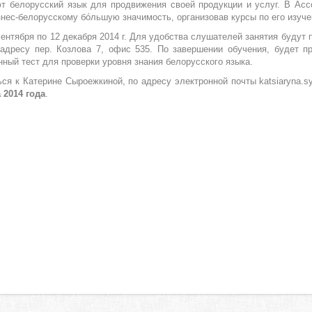
 белорусский язык для продвижения своей продукции и услуг. В Асс
знес-белорусскому бóльшую значимость, организовав курсы по его изуч
сентября по 12 декабря 2014 г. Для удобства слушателей занятия будут п
дресу пер. Козлова 7, офис 535. По завершении обучения, будет п
ый тест для проверки уровня знания белорусского языка.
ся к Катерине Сыроежкиной, по адресу электронной почты katsiaryna.s
 2014 года
.