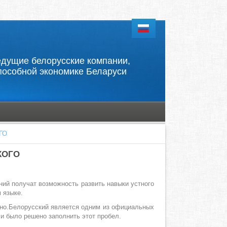
 ведущие белорусские компании,
пособной экономике Беларуси
ГО
КОГО
ний получат возможность развить навыки устного
 языке.
йно.Белорусский является одним из официальных
и было решено заполнить этот пробел.