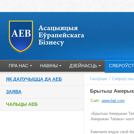
ПРА НАС
НАВІНЫ
ДЗЕЙНАСЦЬ
СЯБРОЎСТ
/
ЯК ДАЛУЧЫЦЦА ДА АЕБ
Галоўная
Сяброўства
Брытыш Амерыка
ЗАЯВА
Cайт:
www.bat.com
ЧАЛЬЦЫ АЕБ
«Брытыш Амерыкан Таба
Амерыкан Табака» наліч
Кампанія вядзе свой бі