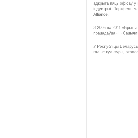
адкрыта пяць офісаў у
індустрыі. Партфель мар
Alliance.
З 2005 па 2011 «Брыты
працадаўца» і «Сацыял
У Рэспубліцы Беларусь
галіне культуры, экалогі