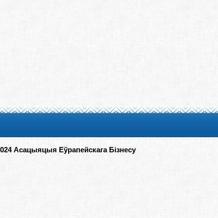
2024 Асацыяцыя Еўрапейскага Бізнесу