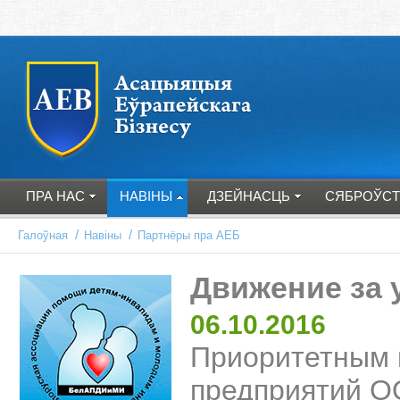
ПРА НАС
НАВІНЫ
ДЗЕЙНАСЦЬ
СЯБРОЎСТ
/
/
Галоўная
Навіны
Партнёры пра АЕБ
Движение за 
06.10.2016
Приоритетным 
предприятий О