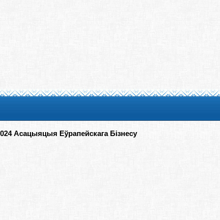
2024 Асацыяцыя Еўрапейскага Бізнесу