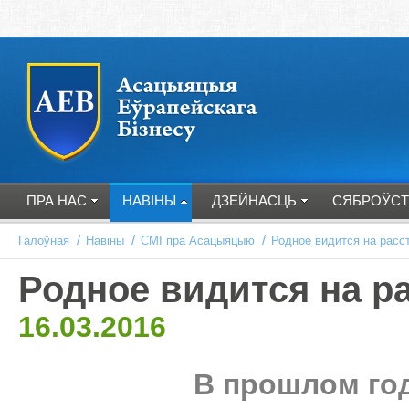
ПРА НАС
НАВІНЫ
ДЗЕЙНАСЦЬ
СЯБРОЎСТ
/
/
/
Галоўная
Навіны
СМІ пра Асацыяцыю
Родное видится на расс
Родное видится на р
16.03.2016
В прошлом год