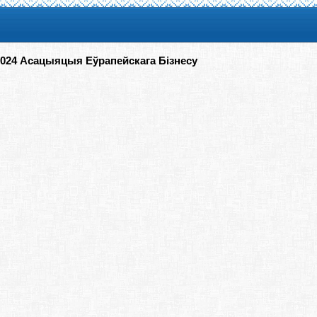
2024 Асацыяцыя Еўрапейскага Бізнесу